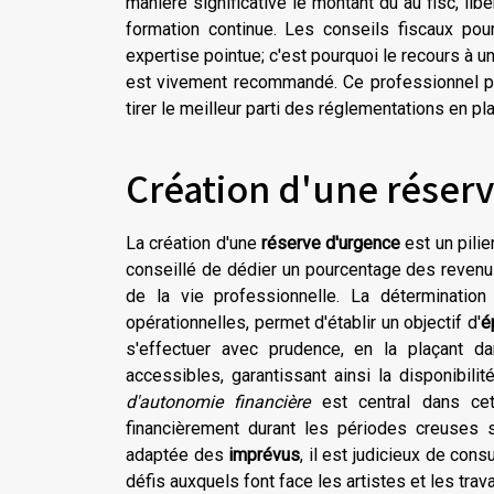
manière significative le montant dû au fisc, lib
formation continue. Les conseils fiscaux pou
expertise pointue; c'est pourquoi le recours à u
est vivement recommandé. Ce professionnel pou
tirer le meilleur parti des réglementations en pla
Création d'une réser
La création d'une
réserve d'urgence
est un pilie
conseillé de dédier un pourcentage des revenus
de la vie professionnelle. La déterminatio
opérationnelles, permet d'établir un objectif d'
é
s'effectuer avec prudence, en la plaçant d
accessibles, garantissant ainsi la disponibi
d'autonomie financière
est central dans cet
financièrement durant les périodes creuses 
adaptée des
imprévus
, il est judicieux de con
défis auxquels font face les artistes et les trav