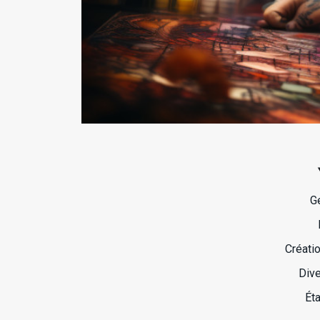
G
Créati
Dive
Ét