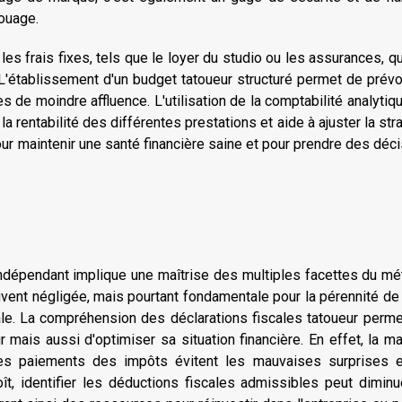
ouage.
t les
frais fixes
, tels que le loyer du studio ou les assurances, q
s. L'établissement d'un
budget tatoueur
structuré permet de prévo
s de moindre affluence. L'utilisation de la comptabilité analytiq
la rentabilité des différentes prestations et aide à ajuster la str
our maintenir une santé financière saine et pour prendre des déc
indépendant implique une maîtrise des multiples facettes du mét
vent négligée, mais pourtant fondamentale pour la pérennité de
iscale. La compréhension des déclarations fiscales tatoueur perm
mais aussi d'optimiser sa situation financière. En effet, la ma
 des paiements des impôts évitent les mauvaises surprises e
ît, identifier les déductions fiscales admissibles peut dimin