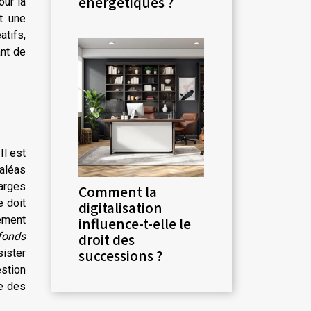
énergétiques ?
our la
t une
atifs,
ant de
Il est
 aléas
arges
Comment la
e doit
digitalisation
ement
influence-t-elle le
fonds
droit des
successions ?
ister
stion
ie des