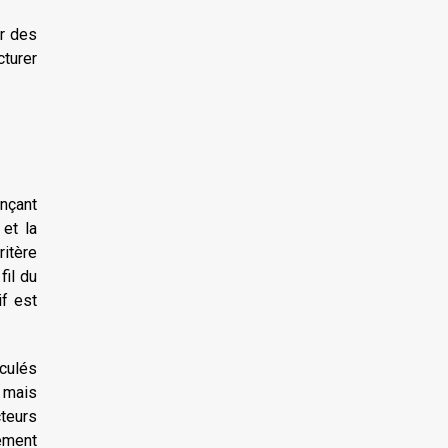
ir des
cturer
nçant
 et la
ritère
fil du
if est
lculés
e mais
cteurs
lement