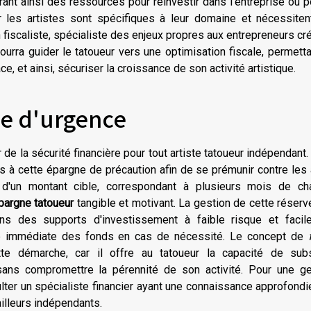
érant ainsi des ressources pour réinvestir dans l'entreprise ou p
r les artistes sont spécifiques à leur domaine et nécessiten
n fiscaliste, spécialiste des enjeux propres aux entrepreneurs cré
rra guider le tatoueur vers une optimisation fiscale, permett
ce, et ainsi, sécuriser la croissance de son activité artistique.
ve d'urgence
r de la sécurité financière pour tout artiste tatoueur indépendant. 
 à cette épargne de précaution afin de se prémunir contre les
n d'un montant cible, correspondant à plusieurs mois de ch
pargne tatoueur
tangible et motivant. La gestion de cette réserv
ans des supports d'investissement à faible risque et facil
lité immédiate des fonds en cas de nécessité. Le concept de
te démarche, car il offre au tatoueur la capacité de subs
sans compromettre la pérennité de son activité. Pour une ge
sulter un spécialiste financier ayant une connaissance approfond
ailleurs indépendants.