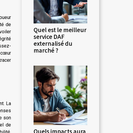
toueur
rté de
Quel est le meilleur
voiler
service DAF
égrité
externalisé du
issez-
marché ?
u cœur
racer
nt. La
enses
de son
iel de
Quels impacts aura
ilité,