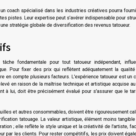
 un coach spécialisé dans les industries créatives pourra fourn
tes pistes. Leur expertise peut s’avérer indispensable pour stru
 une stratégie globale de diversification des revenus tatoueur.
ifs
 tâche fondamentale pour tout tatoueur indépendant, influe
ique. Pour fixer des prix qui reflètent adéquatement la qualité
ndre en compte plusieurs facteurs. L'expérience tatoueur est un c
 élevé en raison de la maîtrise technique et artistique acquise au 
à lui, doit être précisément évalué pour s'assurer que le tar
iguilles et autres consommables, doivent être rigoureusement ca
rification tatouage. La valeur artistique, élément moins tangibl
tion ; elle reflète le style unique et la créativité de l'artiste, fa
eur par les clients. Pour rester compétitifs, les prix doivent éga