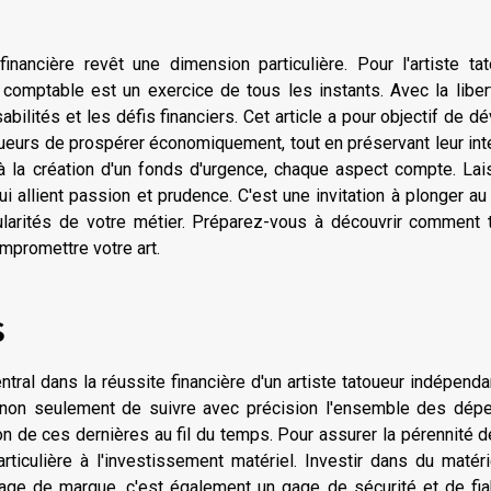
inancière revêt une dimension particulière. Pour l'artiste ta
ur comptable est un exercice de tous les instants. Avec la libe
lités et les défis financiers. Cet article a pour objectif de dé
oueurs de prospérer économiquement, tout en préservant leur int
s à la création d'un fonds d'urgence, chaque aspect compte. La
i allient passion et prudence. C'est une invitation à plonger a
arités de votre métier. Préparez-vous à découvrir comment t
ompromettre votre art.
s
tral dans la réussite financière d'un artiste tatoueur indépenda
on seulement de suivre avec précision l'ensemble des dép
ion de ces dernières au fil du temps. Pour assurer la pérennité 
rticulière à l'
investissement matériel
. Investir dans du matér
age de marque, c'est également un gage de sécurité et de fiab