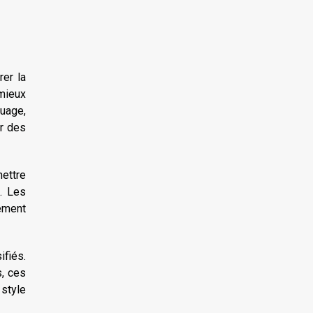
rer la
 mieux
ouage,
er des
ettre
s. Les
ement
ifiés.
, ces
 style