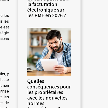
la facturation
électronique sur
les PME en 2026 ?
ue les
ir les
ue est
atégie
isions
ier, y
 toute
Quelles
et non
conséquences pour
les propriétaires
îtrise
avec les nouvelles
t les
normes
uer de