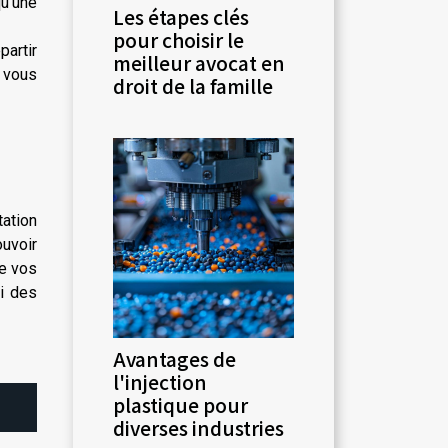
u’une
Les étapes clés
pour choisir le
artir
meilleur avocat en
e vous
droit de la famille
tation
ouvoir
de vos
si des
Avantages de
l'injection
plastique pour
diverses industries